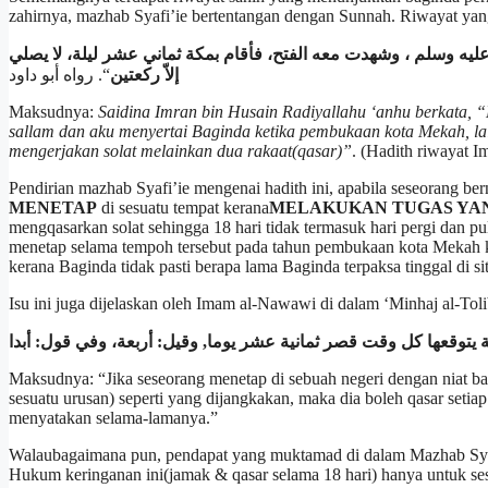
zahirnya, mazhab Syafi’ie bertentangan dengan Sunnah. Riwayat yan
ه وسلم ، وشهدت معه الفتح، فأقام بمكة ثماني عشر ليلة، لا يصلي
إلاّ ركعتين
“. رواه أبو داود
Maksudnya:
Saidina Imran bin Husain Radiyallahu ‘anhu berkata, “
sallam dan aku menyertai Baginda ketika pembukaan kota Mekah, la
mengerjakan solat melainkan dua rakaat(qasar)”
. (Hadith riwayat 
Pendirian mazhab Syafi’ie mengenai hadith ini, apabila seseorang ber
MENETAP
di sesuatu tempat kerana
MELAKUKAN TUGAS YAN
mengqasarkan solat sehingga 18 hari tidak termasuk hari pergi dan pul
menetap selama tempoh tersebut pada tahun pembukaan kota Mekah
kerana Baginda tidak pasti berapa lama Baginda terpaksa tinggal di si
Isu ini juga dijelaskan oleh Imam al-Nawawi di dalam ‘Minhaj al-Toli
ة يتوقعها كل وقت قصر ثمانية عشر يوما, وقيل: أربعة، وفي قول: أبدا
Maksudnya: “Jika seseorang menetap di sebuah negeri dengan niat baha
sesuatu urusan) seperti yang dijangkakan, maka dia boleh qasar setiap
menyatakan selama-lamanya.”
Walaubagaimana pun, pendapat yang muktamad di dalam Mazhab Syafi’ie
Hukum keringanan ini(jamak & qasar selama 18 hari) hanya untuk sesia