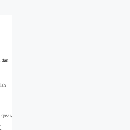
K dan
alah
b