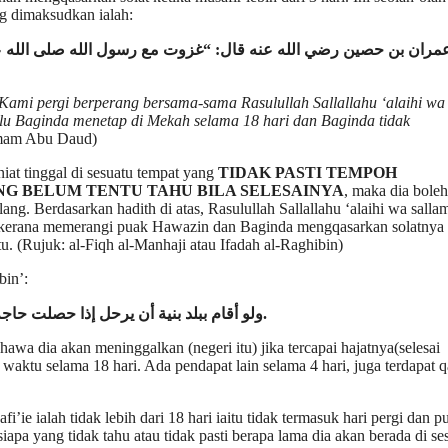
g dimaksudkan ialah:
ران بن حصين رضي الله عنه قال: “غزوت مع رسول الله صلى الله علي
Kami pergi berperang bersama-sama Rasulullah Sallallahu ‘alaihi wa
lu Baginda menetap di Mekah selama 18 hari dan Baginda tidak
Imam Abu Daud)
niat tinggal di sesuatu tempat yang
TIDAK PASTI TEMPOH
G BELUM TENTU TAHU BILA SELESAINYA
, maka dia boleh
ang. Berdasarkan hadith di atas, Rasulullah Sallallahu ‘alaihi wa sallam
 kerana memerangi puak Hawazin dan Baginda mengqasarkan solatnya
tu. (Rujuk: al-Fiqh al-Manhaji atau Ifadah al-Raghibin)
bin’:
ولو أقام ببلد بنية أن يرحل إذا حصلت حاج
.
wa dia akan meninggalkan (negeri itu) jika tercapai hajatnya(selesai
 waktu selama 18 hari. Ada pendapat lain selama 4 hari, juga terdapat q
 ialah tidak lebih dari 18 hari iaitu tidak termasuk hari pergi dan p
pa yang tidak tahu atau tidak pasti berapa lama dia akan berada di se