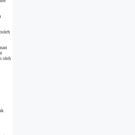
lim
h
boleh
anan
t
n oleh
ak