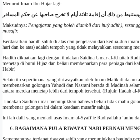
Menurut Imam Ibn Hajar lagi:
يستنبط من ذلك أن إقامة ثلاثة أيام لا تخرج صاحبها عن حكم المسافر
Maksudnya:
Pengajaran yang boleh diambil dari itu(hadith), sesun
musafir.
Berdasarkan hadith sahih di atas dan penjelasan dari kedua-dua ima
hari dan ke atas) adalah tempoh yang tidak melayakkan seseorang men
Hadith dikuatkan lagi dengan tindakan Saidina Umar al-Khattab Rad
menetap di bumi Hijaz dan beliau membenarkan para peniaga dari kala
Habir)
Selain itu sepertimana yang diriwayatkan oleh Imam Malik di dala
membenarkan golongan Yahudi dan Nasrani berada di Madinah selama 
antara mereka menetap lebih dari tempoh tersebut. (Rujuk: Ifadah al-
Tindakan Saidina umar menunjukkan bahawa beliau tidak mahu golon
membenar golongan ini dalam keadaan musafir sahaja.
Ini lah dalil yang menjadi asas Imam al-Syafi’ie Radiyallahu ‘anhu
BAGAIMANA PULA RIWAYAT NABI PERNAH MENG
Sememangnya terdapat riwayat sahih yang menunjukkan baginda pernah