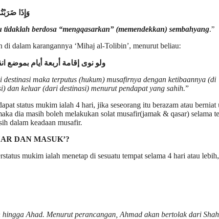
وَإِذَا ضَرَبْت
u tidaklah berdosa “mengqasarkan” (memendekkan) sembahyang
.”
 di dalam karangannya ‘Mihaj al-Tolibin’, menurut beliau:
ولو نوى إقامة أربعة أيام بموضع 
i destinasi maka terputus (hukum) musafirnya dengan ketibaannya (di
asi) dan keluar (dari destinasi) menurut pendapat yang sahih.
”
t status mukim ialah 4 hari, jika seseorang itu berazam atau berniat
 maka dia masih boleh melakukan solat musafir(jamak & qasar) selama 
asih dalam keadaan musafir.
AR DAN MASUK’?
tatus mukim ialah menetap di sesuatu tempat selama 4 hari atau lebih, 
nin hingga Ahad. Menurut perancangan, Ahmad akan bertolak dari Sha