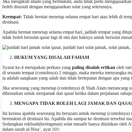
Jika mengikuti imam yang bermukim, anda tidak perlu mengqasarkan sol
boleh disusuli dengan mengqasarkan solat yang seterusnya.
Keempat:
Tidak berniat menetap selama empat hari atau lebih di temp
destinasi.
Apabila berniat menetap selama empat hari, jadilah tempat yang dituju
tidak boleh bersolat qasar lagi di situ dan haknya untuk bersolat mus
HUKUM YANG DISALAH FAHAM
Syarat ke-4 merupakan perkara yang
paling disalah ertikan
oleh ram
di sesuatu tempat (contohnya) 2 minggu, maka mereka menyangka ma
ia adalah sangkaan yang salah dan tidak bertepatan dengan apa yang 
Jika seseorang yang menetap (contohnya) di Shah Alam merancang un
dibenarkan untuk menjamak dan qasar ketika dalam perjalanan sahaja
MENGAPA TIDAK BOLEH LAGI JAMAK DAN QASA
Ini kerana apabila seseorang itu berazam untuk menetap (contohnya) di
bermukim di destinasi itu. Apabila dia sampai ke destinasi tersebut 
Sedangkan rukhsah(keringanan) solat musafir hanya diizinkan oleh All
dalam surah al-Nisa’, ayat 101: