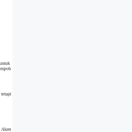
 untuk
tempoh
tetapi
h Alam