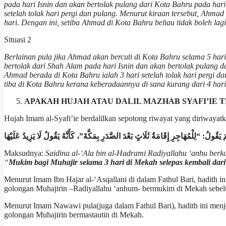
pada hari Isnin dan akan bertolak pulang dari Kota Bahru pada har
setelah tolak hari pergi dan pulang. Menurut kiraan tersebut, Ahmad 
hari. Dengan ini, setiba Ahmad di Kota Bahru beliau tidak boleh lagi 
Situasi 2
Berlainan pula jika Ahmad akan bercuti di Kota Bahru selama 5 har
bertolak dari Shah Alam pada hari Isnin dan akan bertolak pulang 
Ahmad berada di Kota Bahru ialah 3 hari setelah tolak hari pergi d
tiba di Kota Bahru kerana keberadaannya di sana kurang dari 4 hari
APAKAH HUJAH ATAU DALIL MAZHAB SYAFI’IE
Hujah Imam al-Syafi’ie berdalilkan sepotong riwayat yang diriwaya
Maksudnya:
Saidina al-‘Ala bin al-Hadrami Radiyallahu ‘anhu berka
“
Mukim bagi Muhajir selama 3 hari di Mekah selepas kembali dar
Menurut Imam Ibn Hajar al-‘Asqallani di dalam Fathul Bari, hadith 
golongan Muhajirin –Radiyallahu ‘anhum- bermukim di Mekah sebel
Menurut Imam Nawawi pula(juga dalam Fathul Bari), hadith ini menj
golongan Muhajirin bermastautin di Mekah.