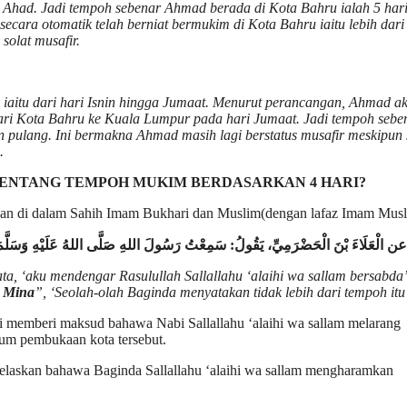
i Ahad. Jadi tempoh sebenar Ahmad berada di Kota Bahru ialah 5 har
secara otomatik telah berniat bermukim di Kota Bahru iaitu lebih dari
solat musafir.
i iaitu dari hari Isnin hingga Jumaat. Menurut perancangan, Ahmad a
dari Kota Bahru ke Kuala Lumpur pada hari Jumaat. Jadi tempoh sebe
an pulang. Ini bermakna Ahmad masih lagi berstatus musafir meskipun
.
 TENTANG TEMPOH MUKIM BERDASARKAN 4 HARI?
tkan di dalam Sahih Imam Bukhari dan Muslim(dengan lafaz Imam Musl
ta, ‘aku mendengar Rasulullah Sallallahu ‘alaihi wa sallam bersabda’
i Mina
”, ‘Seolah-olah Baginda menyatakan tidak lebih dari tempoh itu
ini memberi maksud bahawa Nabi Sallallahu ‘alaihi wa sallam melarang
um pembukaan kota tersebut.
elaskan bahawa Baginda Sallallahu ‘alaihi wa sallam mengharamkan