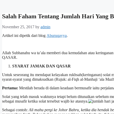
Salah Faham Tentang Jumlah Hari Yang B
November 25, 2017
by
admin
Artikel ini dipetik dari blog
Aburuqayya
.
Allah Subhanahu wa ta’ala memberi dua kemudahan atau keringanan
QASAR.
SYARAT JAMAK DAN QASAR
Untuk seseorang itu mendapat kelayakan rukhsah(keringanan) solat mu
syarat-syarat yang dimaksudkan (Rujuk: al-Fiqh al-Manhaji ‘ala Mazhab
Pertama:
Mestilah berada di dalam keadaan bermusafir iaitu perjala
Solat yang telah masuk waktunya tetapi belum ditunaikan sebelum me
sebagai musafir ketika solat tersebut wajib ke atasnya.
Sebagai contoh:
Ali mahu pergi ke Johor Bahru, ketika dia hendak 