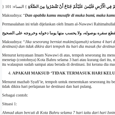
}
} النساء: 101
ُمْ فِي الْأَرْضِ فَلَيْسَ عَلَيْكُمْ جُنَاحٌ أَنْ تَقْصُرُوا مِنَ الصَّلَاةِ
Maksudnya: “
Dan apabila kamu musafir di muka bumi, maka kam
Permasalahan ini telah dijelaskan oleh Imam al-Nawawi Rahimahullah
انقطع سفره بوصوله، ولا يحسب منها يوما دخوله وخروجه على الصحيح
Maksudnya: “
Jika seseorang berniat mukim(iqamah) selama 4 hari d
destinasi) dan tidak dikira dari tempoh itu hari dia masuk (ke destin
Menurut kenyataan Imam Nawawi di atas, tempoh seseorang itu mendapa
menetap (contohnya) Kota Bahru selama 3 hari atau kurang dari itu,
itu walaupun sudah sampai atau berada di destinasi. Ini kerana dia m
APAKAH MAKSUD ‘TIDAK TERMASUK HARI KELU
Menurut mazhab Syafi’ie, tempoh untuk menentukan seseorang itu bers
tidak dikira hari perlajanan ke destinasi dan hari pulang.
Sebagai contoh:
Situasi 1:
Ahmad akan bercuti di Kota Bahru selama 7 hari iaitu dari hari Is