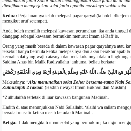
menunaikan fardu Zohor bukan menangguhkan solat fardu itu di luar
diwajibkan mengerjakan solat fardu apabila masuknya waktu solat.
Kedua:
Perjalanannya telah melepasi pagar qaryah(ia boleh diterj
mengikut uruf setempat).
Anda boleh memilih melepasi kawasan perumahan jika anda tinggal 
dianggap sebagai kawasan bermukim menurut Imam al-Rafi’ie.
Orang yang masih berada di dalam kawasan pagar qaryahnya atau kaw
tersebut hanya bermula ketika melepasinya dan akan berakhir apabila
kecuali solat yang wajib atasnya dan melakukannya dalam lingkungan 
Saidina Anas bin Malik Radiyallahu ‘anhuma, beliau berkata:
ْرَ مَعَ النَّبِيِّ صَلَّى اللَّهُ عَلَيْهِ وَسَلَّمَ بِالْمَدِينَةِ أَرْبَعًا وَبِذِي الْحُلَيْفَةِ رَكْعَتَيْنِ
Maksudnya: “
Aku menunaikan solat Zohor bersama-sama Nabi Salla
Zulhulaifah 2 rakaat
.
(Hadith riwayat Imam Bukhari dan Muslim)
*Zulhulaifah terletak di luar kawasan bangunan Madinah.
Hadith di atas menunjukkan Nabi Sallallahu ‘alaihi wa sallam mengqa
bersolat musafir ketika masih berada di Madinah.
Ketiga:
Tidak mengikuti imam solat yang bermukim jika ingin mengqa