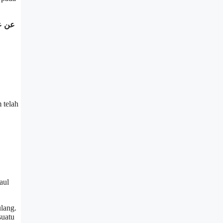
عن عم
 telah
aul
ulang.
suatu