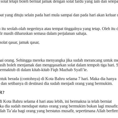
at tetapi boleh berniat jamak dengan solat fardu yang lain dan selepa
at yang dituju selain pada hari mula sampai dan pada hari akan keluar 
 itu seolah-olah negerinya atau tempat tinggalnya yang tetap. Oleh itu 
afir masih diharuskan semasa dalam perjalanan sahaja.
ai orang. Sehingga mereka menyangka jika sudah merancang untuk m
sih boleh menjamak dan mengqasarkan solat dalam tempoh tiga hari. 
termaktub di dalam kitab-kitab Fiqh Mazhab Syafi’ie.
tuk berada (contohnya) di Kota Bahru selama 7 hari. Maka dia hanya
 dan setibanya di destinasi dia sudah menjadi orang yang bermukim.
R?
 Kota Bahru selama 4 hari atau lebih, ini bermakna ia telah berniat
maka dia sudah mendapat status orang yang bermukim bukan lagi musafir
ah Ta’ala bagi orang yang berstatus musafir, sepertimana Allah berfir