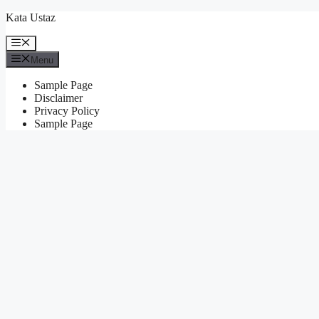
Skip
Kata Ustaz
to
content
Menu
Menu
Sample Page
Disclaimer
Privacy Policy
Sample Page