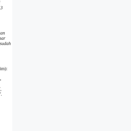
i
 3
kan
nar
 sudah
im):
عن الْعَلَاءَ بْنَ الْحَضْرَمِيِّ، يَقُولُ: سَمِعْتُ رَسُولَ اللهِ صَلَّى اللهُ عَلَيْهِ وَسَلَّمَ يَقُولُ: “لِلْمُهَاجِرِ إِقَامَةُ ثَلَاثٍ بَعْدَ الصَّدَرِ بِمَكَّةَ”، كَأَنَّهُ يَقُولُ لَا يَزِيدُ عَلَيْهَا.
,
’.