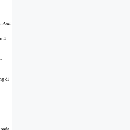
i hukum
tu 4
-
ng di
 pada