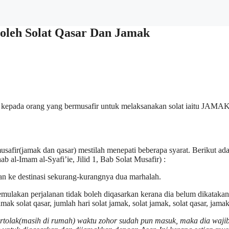
oleh Solat Qasar Dan Jamak
 kepada orang yang bermusafir untuk melaksanakan solat iaitu JAMA
safir(jamak dan qasar) mestilah menepati beberapa syarat. Berikut ad
 al-Imam al-Syafi’ie, Jilid 1, Bab Solat Musafir) :
nan ke destinasi sekurang-kurangnya dua marhalah.
mulakan perjalanan tidak boleh diqasarkan kerana dia belum dikatakan
bertolak(masih di rumah) waktu zohor sudah pun masuk, maka dia waji