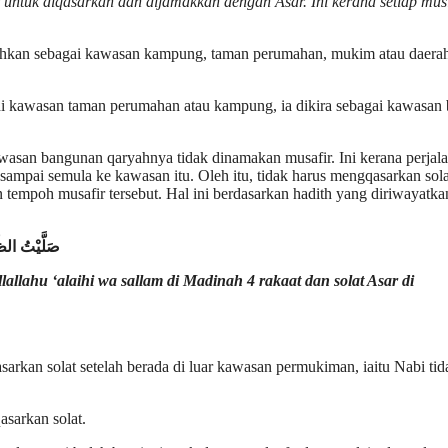
 untuk diqasarkan dan dijamakkan dengan Asar. Ini kerana setiap mus
emahkan sebagai kawasan kampung, taman perumahan, mukim atau daera
di kawasan taman perumahan atau kampung, ia dikira sebagai kawasan 
asan bangunan qaryahnya tidak dinamakan musafir. Ini kerana perjal
 sampai semula ke kawasan itu. Oleh itu, tidak harus mengqasarkan sola
tempoh musafir tersebut. Hal ini berdasarkan hadith yang diriwayatka
صَلَّيْتُ الظُّه
llahu ‘alaihi wa sallam di Madinah 4 rakaat dan solat Asar di
sarkan solat setelah berada di luar kawasan permukiman, iaitu Nabi tid
sarkan solat.