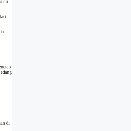
s itu
dari
dia
enetap
Sedang
.
man di