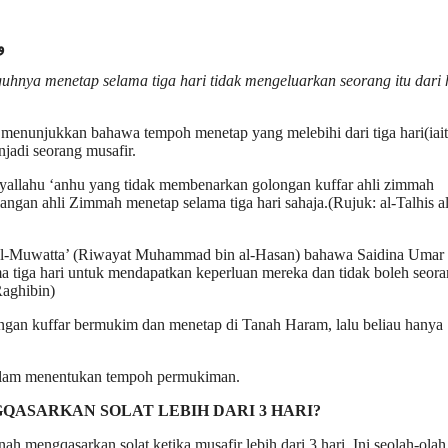
و
gguhnya menetap selama tiga hari tidak mengeluarkan seorang itu dar
m menunjukkan bahawa tempoh menetap yang melebihi dari tiga hari(iai
jadi seorang musafir.
iyallahu ‘anhu yang tidak membenarkan golongan kuffar ahli zimmah
ngan ahli Zimmah menetap selama tiga hari sahaja.(Rujuk: al-Talhis al
m al-Muwatta’ (Riwayat Muhammad bin al-Hasan) bahawa Saidina Umar
tiga hari untuk mendapatkan keperluan mereka dan tidak boleh seora
Raghibin)
gan kuffar bermukim dan menetap di Tanah Haram, lalu beliau hanya
 dalam menentukan tempoh permukiman.
QASARKAN SOLAT LEBIH DARI 3 HARI?
 mengqasarkan solat ketika musafir lebih dari 3 hari. Ini seolah-olah