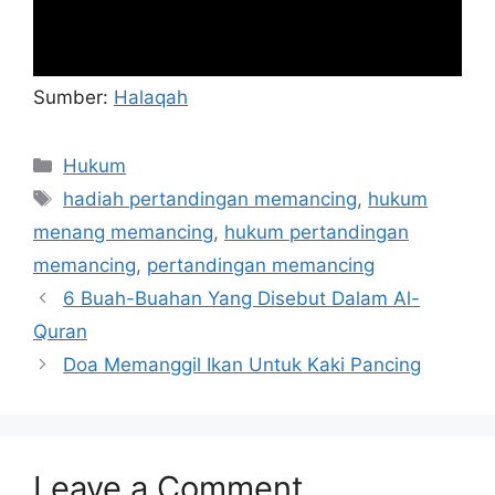
Sumber:
Halaqah
Categories
Hukum
Tags
hadiah pertandingan memancing
,
hukum
menang memancing
,
hukum pertandingan
memancing
,
pertandingan memancing
6 Buah-Buahan Yang Disebut Dalam Al-
Quran
Doa Memanggil Ikan Untuk Kaki Pancing
Leave a Comment