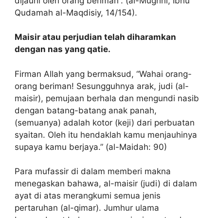
dijauhi oleh orang beriman”. (al-Mughni, Ibnu
Qudamah al-Maqdisiy, 14/154).
Maisir atau perjudian telah diharamkan
dengan nas yang qatie.
Firman Allah yang bermaksud, “Wahai orang-
orang beriman! Sesungguhnya arak, judi (al-
maisir), pemujaan berhala dan mengundi nasib
dengan batang-batang anak panah,
(semuanya) adalah kotor (keji) dari perbuatan
syaitan. Oleh itu hendaklah kamu menjauhinya
supaya kamu berjaya.” (al-Maidah: 90)
Para mufassir di dalam memberi makna
menegaskan bahawa, al-maisir (judi) di dalam
ayat di atas merangkumi semua jenis
pertaruhan (al-qimar). Jumhur ulama