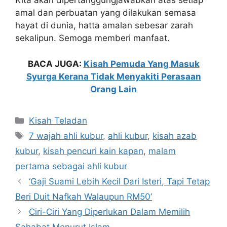
Kita akan dipertanggungjawabkan atas setiap
amal dan perbuatan yang dilakukan semasa
hayat di dunia, hatta amalan sebesar zarah
sekalipun. Semoga memberi manfaat.
BACA JUGA:
Kisah Pemuda Yang Masuk
Syurga Kerana Tidak Menyakiti Perasaan
Orang Lain
Categories
Kisah Teladan
Tags
7 wajah ahli kubur
,
ahli kubur
,
kisah azab
kubur
,
kisah pencuri kain kapan
,
malam
pertama sebagai ahli kubur
‘Gaji Suami Lebih Kecil Dari Isteri, Tapi Tetap
Beri Duit Nafkah Walaupun RM50’
Ciri-Ciri Yang Diperlukan Dalam Memilih
Sahabat Menurut Islam