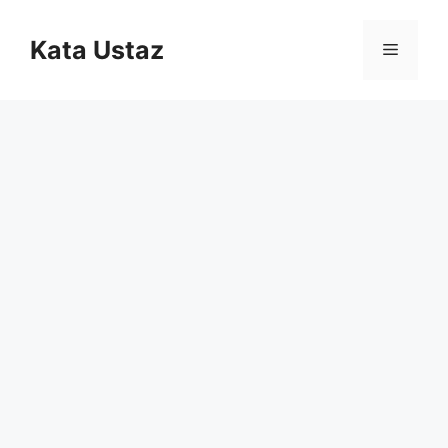
Skip
to
Kata Ustaz
Menu
content