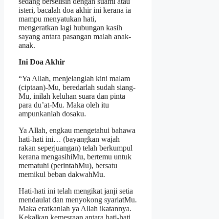
sedang berselisih dengan suami atau
isteri, bacalah doa akhir ini kerana ia
mampu menyatukan hati,
mengeratkan lagi hubungan kasih
sayang antara pasangan malah anak-
anak.
Ini Doa Akhir
“Ya Allah, menjelanglah kini malam
(ciptaan)-Mu, beredarlah sudah siang-
Mu, inilah keluhan suara dan pinta
para du’at-Mu. Maka oleh itu
ampunkanlah dosaku.
Ya Allah, engkau mengetahui bahawa
hati-hati ini… (bayangkan wajah
rakan seperjuangan) telah berkumpul
kerana mengasihiMu, bertemu untuk
mematuhi (perintahMu), bersatu
memikul beban dakwahMu.
Hati-hati ini telah mengikat janji setia
mendaulat dan menyokong syariatMu.
Maka eratkanlah ya Allah ikatannya.
Kekalkan kemesraan antara hati-hati