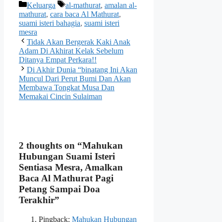
Categories
Tags
Keluarga
al-mathurat
,
amalan al-
mathurat
,
cara baca Al Mathurat
,
suami isteri bahagia
,
suami isteri
mesra
Tidak Akan Bergerak Kaki Anak
Adam Di Akhirat Kelak Sebelum
Ditanya Empat Perkara!!
Di Akhir Dunia “binatang Ini Akan
Muncul Dari Perut Bumi Dan Akan
Membawa Tongkat Musa Dan
Memakai Cincin Sulaiman
2 thoughts on “Mahukan
Hubungan Suami Isteri
Sentiasa Mesra, Amalkan
Baca Al Mathurat Pagi
Petang Sampai Doa
Terakhir”
Pingback:
Mahukan Hubungan