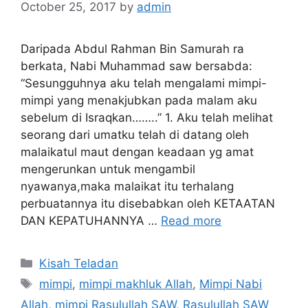
October 25, 2017
by
admin
Daripada Abdul Rahman Bin Samurah ra
berkata, Nabi Muhammad saw bersabda:
“Sesungguhnya aku telah mengalami mimpi-
mimpi yang menakjubkan pada malam aku
sebelum di Israqkan……..” 1. Aku telah melihat
seorang dari umatku telah di datang oleh
malaikatul maut dengan keadaan yg amat
mengerunkan untuk mengambil
nyawanya,maka malaikat itu terhalang
perbuatannya itu disebabkan oleh KETAATAN
DAN KEPATUHANNYA …
Read more
Categories
Kisah Teladan
Tags
mimpi
,
mimpi makhluk Allah
,
Mimpi Nabi
Allah
,
mimpi Rasulullah SAW
,
Rasulullah SAW