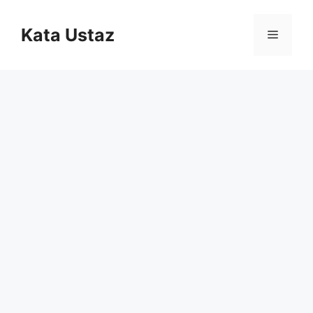
Skip
to
Kata Ustaz
Menu
content