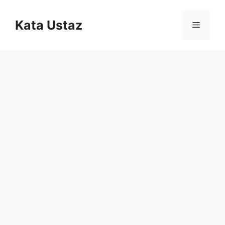
Skip
to
Kata Ustaz
Menu
content