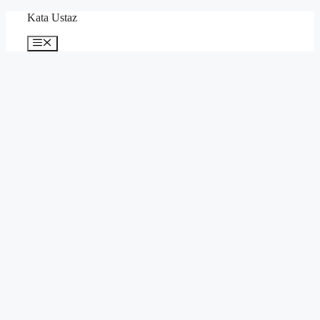
Skip
Kata Ustaz
to
content
Menu