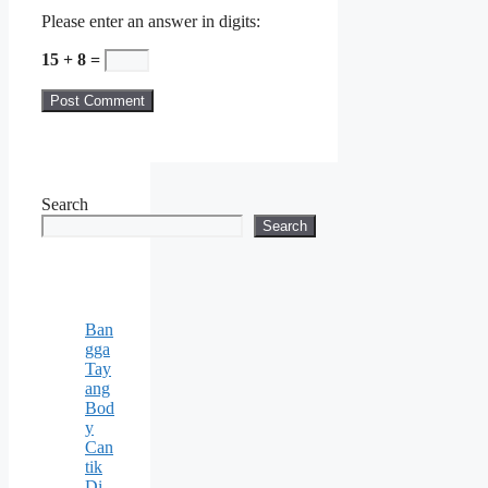
Please enter an answer in digits:
15 + 8 =
Search
Search
Ban
gga
Tay
ang
Bod
y
Can
tik
Di