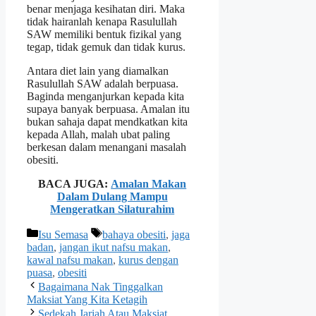
benar menjaga kesihatan diri. Maka
tidak hairanlah kenapa Rasulullah
SAW memiliki bentuk fizikal yang
tegap, tidak gemuk dan tidak kurus.
Antara diet lain yang diamalkan
Rasulullah SAW adalah berpuasa.
Baginda menganjurkan kepada kita
supaya banyak berpuasa. Amalan itu
bukan sahaja dapat mendkatkan kita
kepada Allah, malah ubat paling
berkesan dalam menangani masalah
obesiti.
BACA JUGA:
Amalan Makan
Dalam Dulang Mampu
Mengeratkan Silaturahim
Categories
Tags
Isu Semasa
bahaya obesiti
,
jaga
badan
,
jangan ikut nafsu makan
,
kawal nafsu makan
,
kurus dengan
puasa
,
obesiti
Bagaimana Nak Tinggalkan
Maksiat Yang Kita Ketagih
Sedekah Jariah Atau Maksiat