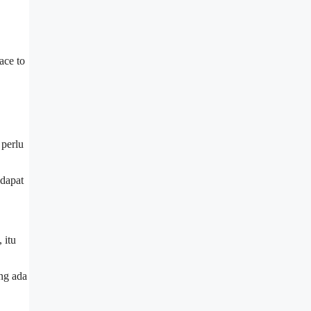
ace to
 perlu
 dapat
 itu
ang ada