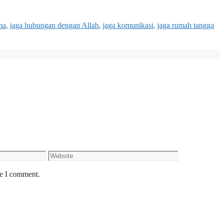
ma
,
jaga hubungan dengan Allah
,
jaga komunikasi
,
jaga rumah tangga
Website
me I comment.