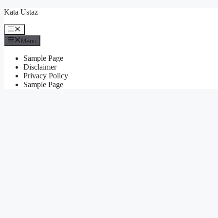
Skip
Kata Ustaz
to
content
Menu
Menu
Sample Page
Disclaimer
Privacy Policy
Sample Page