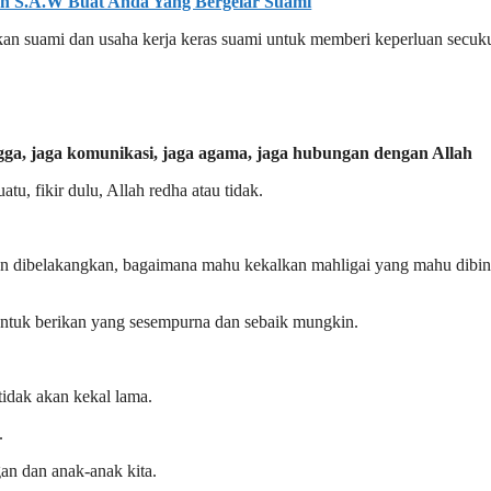
lah S.A.W Buat Anda Yang Bergelar Suami
ikan suami dan usaha kerja keras suami untuk memberi keperluan secu
tu, fikir dulu, Allah redha atau tidak.
ran dibelakangkan, bagaimana mahu kekalkan mahligai yang mahu dibi
untuk berikan yang sesempurna dan sebaik mungkin.
tidak akan kekal lama.
.
an dan anak-anak kita.